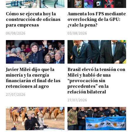
Cómo se ejecuta hoy la
Aumenta los FPS mediante
construcción de oficinas
overclocking de la GPU:
para empresas
¿vale la pena?
06/08/2026
03/08/2026
Javier Milei dijo que la
Brasil elevó la tensión con
minería y la energía
Milei y habló de una
financiarán el final de las
“provocación sin
retenciones al agro
precedentes” en la
relación bilateral
27/07/2026
27/07/2026