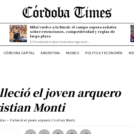
Milei vuelve a la Rural: el campo espera señales
sobre retenciones, competitividad y reglas de
largo plazo
El Presidente hablará este domingo en el...
CÓRDOBA CAPITAL
ARGENTINA
MUNDO
POLITICA Y ECONOMÍA
VI
lleció el joven arquero
istian Monti
adas
Falleció el joven arquero Cristian Monti