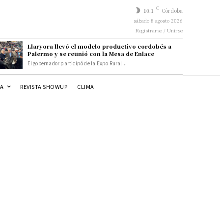
C
10.1
Córdoba
sábado 8 agosto 2026
Registrarse / Unirse
Llaryora llevó el modelo productivo cordobés a
Palermo y se reunió con la Mesa de Enlace
El gobernador participó de la Expo Rural...
DA
REVISTA SHOWUP
CLIMA