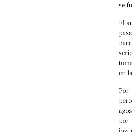
se f
El a
pasa
Barr
seri
toma
en l
Por
per
agos
por
jove