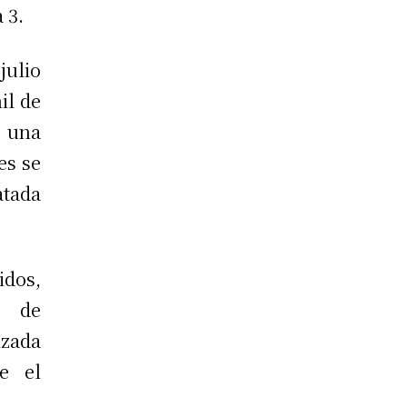
 3.
julio
il de
s una
es se
atada
dos,
s de
izada
e el