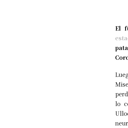
El 
est
pat
Cor
Lue
Mise
perd
lo c
Ullo
neur