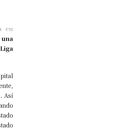
a en
 una
Liga
ital
ente,
. Así
nando
stado
stado