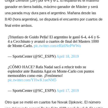
Grigor Dimitrov (28º) por 6-4 y 6-1. El español es el máximo
ganador en tierra batida, máximo ganador de Máster y será
una parada muy dura para el argentino. Mañana desde las
8:40 (hora argentina), se disputará el encuentro por cuartos de
final entre ambos.
¡Triunfazo de Guido Pella! El argentino le ganó 6-4, 4-6 y 6-
4 a Cecchinato y avanzó a cuartos de final del Masters 1000
de Monte-Carlo.
pic.twitter.com/eRk6NePWWo
— SportsCenter (@SC_ESPN)
April 18, 2019
¿CÓMO HACE? Rafa Nadal sacó a relucir todo su
esplendor ante Bautista Agut en Monte-Carlo con puntos
memorables como este. ¡Fenómeno!
pic.twitter.com/YHwK1ueNM5
— SportsCenter (@SC_ESPN)
April 17, 2019
Otro que se metió en cuartos fue Novak Djokovic. El número