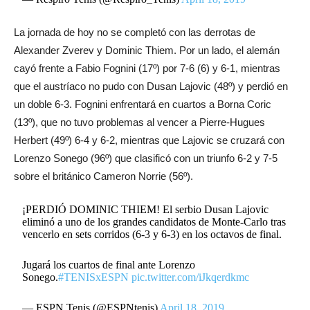
La jornada de hoy no se completó con las derrotas de
Alexander Zverev y Dominic Thiem. Por un lado, el alemán
cayó frente a Fabio Fognini (17º) por 7-6 (6) y 6-1, mientras
que el austríaco no pudo con Dusan Lajovic (48º) y perdió en
un doble 6-3. Fognini enfrentará en cuartos a Borna Coric
(13º), que no tuvo problemas al vencer a Pierre-Hugues
Herbert (49º) 6-4 y 6-2, mientras que Lajovic se cruzará con
Lorenzo Sonego (96º) que clasificó con un triunfo 6-2 y 7-5
sobre el británico Cameron Norrie (56º).
¡PERDIÓ DOMINIC THIEM! El serbio Dusan Lajovic
eliminó a uno de los grandes candidatos de Monte-Carlo tras
vencerlo en sets corridos (6-3 y 6-3) en los octavos de final.
Jugará los cuartos de final ante Lorenzo
Sonego.
#TENISxESPN
pic.twitter.com/iJkqerdkmc
— ESPN Tenis (@ESPNtenis)
April 18, 2019