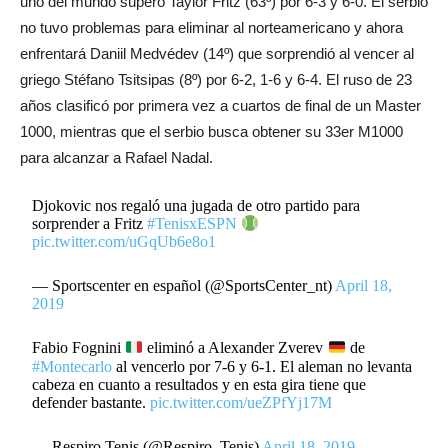
uno del mundo superó Taylor Fritz (63º) por 6-3 y 6-0. El serbio
no tuvo problemas para eliminar al norteamericano y ahora
enfrentará Daniil Medvédev (14º) que sorprendió al vencer al
griego Stéfano Tsitsipas (8º) por 6-2, 1-6 y 6-4. El ruso de 23
años clasificó por primera vez a cuartos de final de un Master
1000, mientras que el serbio busca obtener su 33er M1000
para alcanzar a Rafael Nadal.
Djokovic nos regaló una jugada de otro partido para
sorprender a Fritz
#TenisxESPN
pic.twitter.com/uGqUb6e8o1
— Sportscenter en español (@SportsCenter_nt)
April 18,
2019
Fabio Fognini
eliminó a Alexander Zverev
de
#Montecarlo
al vencerlo por 7-6 y 6-1. El aleman no levanta
cabeza en cuanto a resultados y en esta gira tiene que
defender bastante.
pic.twitter.com/ueZPfYj17M
— Respiro Tenis (@Respiro_Tenis)
April 18, 2019