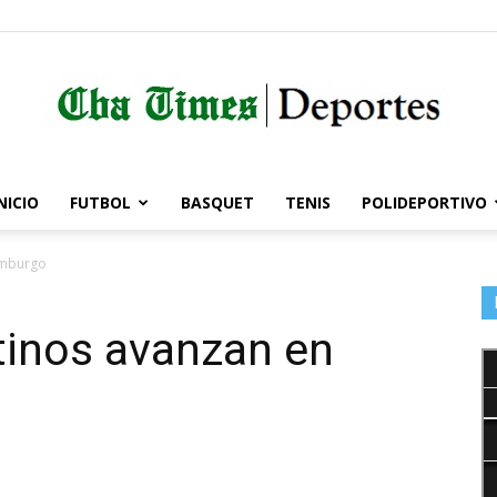
NICIO
FUTBOL
BASQUET
TENIS
POLIDEPORTIVO
Córdoba
amburgo
tinos avanzan en
Times