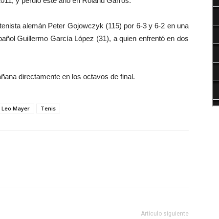
011, y perdió este año en Roland Garros.
l tenista alemán Peter Gojowczyk (115) por 6-3 y 6-2 en una
pañol Guillermo García López (31), a quien enfrentó en dos
ana directamente en los octavos de final.
Leo Mayer
Tenis
Artículo siguiente