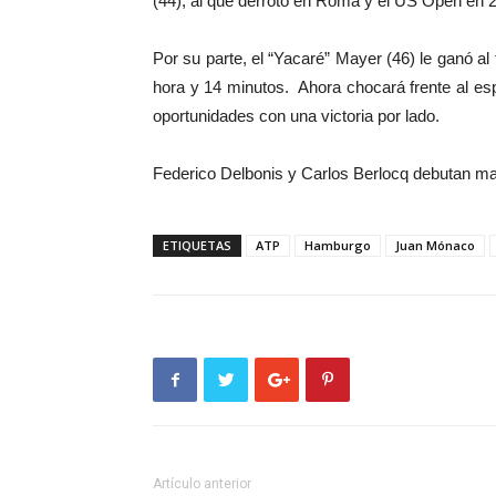
(44), al que derrotó en Roma y el US Open en 2
Por su parte, el “Yacaré” Mayer (46) le ganó a
hora y 14 minutos. Ahora chocará frente al es
oportunidades con una victoria por lado.
Federico Delbonis y Carlos Berlocq debutan mañ
ETIQUETAS
ATP
Hamburgo
Juan Mónaco
Artículo anterior