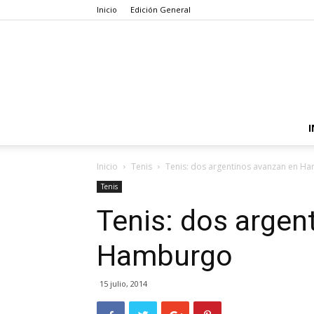
Inicio
Edición General
I
Inicio
Tenis
Tenis: dos argentinos avanzan en H
Tenis
Tenis: dos argen
Hamburgo
15 julio, 2014