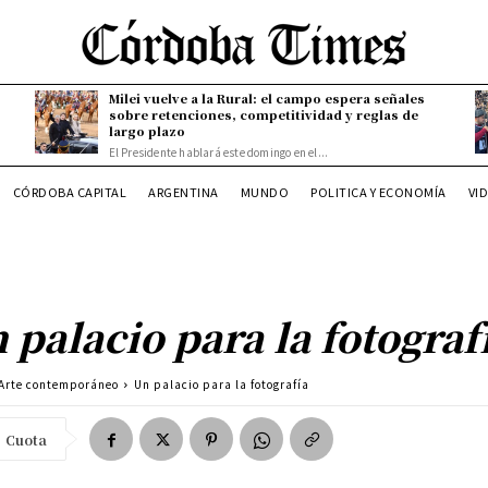
Milei vuelve a la Rural: el campo espera señales
sobre retenciones, competitividad y reglas de
largo plazo
El Presidente hablará este domingo en el...
CÓRDOBA CAPITAL
ARGENTINA
MUNDO
POLITICA Y ECONOMÍA
VI
 palacio para la fotograf
Arte contemporáneo
Un palacio para la fotografía
Cuota