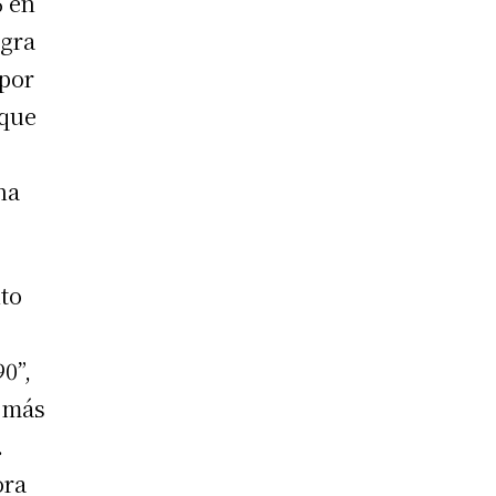
6 en
egra
 por
 que
na
nto
0”,
 más
.
ora