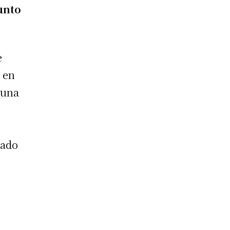
unto
e
 en
 una
zado