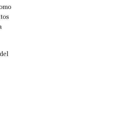
como
ntos
a
del