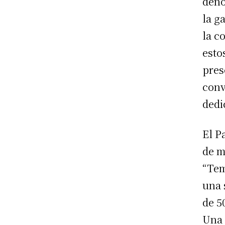
deno
la g
la c
esto
pres
conv
dedi
El P
de m
“Tem
una 
de 5
Una 