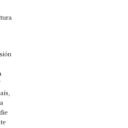
ltura
isión
a
Y
aís,
ia
die
nte