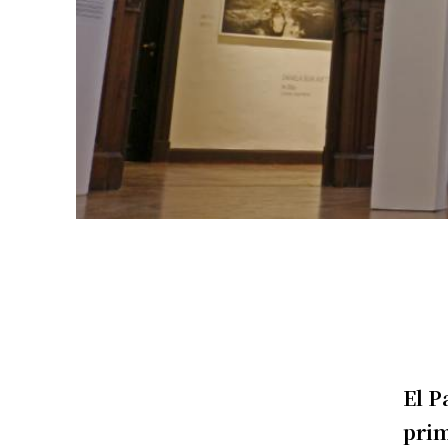
El P
prim