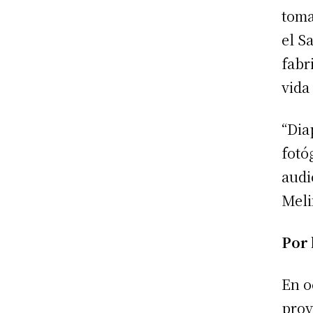
toma
el S
fabr
vida
“Dia
fotó
audi
Meli
Por 
En o
proy