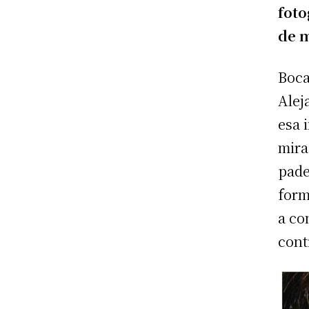
foto
de m
Boca
Alej
esa 
mira
pade
form
a co
cont