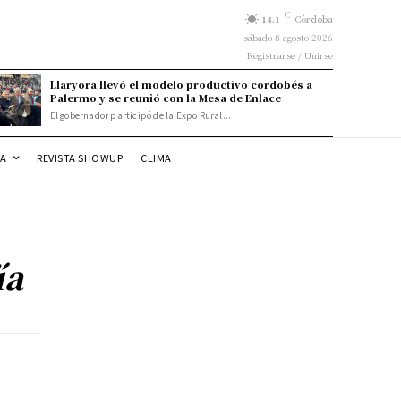
C
14.1
Córdoba
sábado 8 agosto 2026
Registrarse / Unirse
Llaryora llevó el modelo productivo cordobés a
Palermo y se reunió con la Mesa de Enlace
El gobernador participó de la Expo Rural...
DA
REVISTA SHOWUP
CLIMA
ía