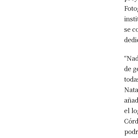
Foto
inst
se c
dedi
“Nad
de g
toda
Nata
añad
el l
Córd
podr