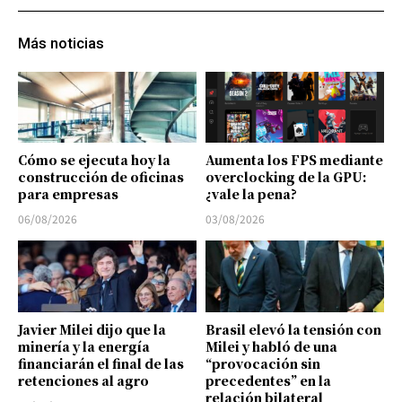
Más noticias
Cómo se ejecuta hoy la
Aumenta los FPS mediante
construcción de oficinas
overclocking de la GPU:
para empresas
¿vale la pena?
06/08/2026
03/08/2026
Javier Milei dijo que la
Brasil elevó la tensión con
minería y la energía
Milei y habló de una
financiarán el final de las
“provocación sin
retenciones al agro
precedentes” en la
relación bilateral