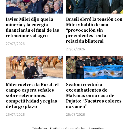
Javier Milei dijo que la
Brasil elevó la tensión con
minería y la energía
Milei y habló de una
financiarán el final de las
“provocación sin
retenciones al agro
precedentes” en la
relación bilateral
27/07/2026
27/07/2026
Milei vuelve a la Rural: el
Scaloni recibió a
campo espera señales
excombatientes de
sobre retenciones,
Malvinas en su casa de
competitividad y reglas
Pujato: “Nuestros colores
de largo plazo
nos unen”
25/07/2026
25/07/2026
Córdoba
Noticias de cordoba
Argentina