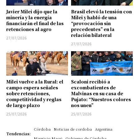
Javier Milei dijo que la
Brasil elevó la tensión con
minería y la energía
Milei y habló de una
financiarán el final de las
“provocación sin
retenciones al agro
precedentes” en la
relación bilateral
27/07/2026
27/07/2026
Milei vuelve a la Rural: el
Scaloni recibió a
campo espera señales
excombatientes de
sobre retenciones,
Malvinas en su casa de
competitividad y reglas
Pujato: “Nuestros colores
de largo plazo
nos unen”
25/07/2026
25/07/2026
Córdoba
Noticias de cordoba
Argentina
Tendencias:
Mauricio Macri
Gobierno de Córdoba