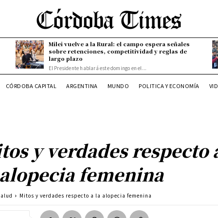
Milei vuelve a la Rural: el campo espera señales
sobre retenciones, competitividad y reglas de
largo plazo
El Presidente hablará este domingo en el...
CÓRDOBA CAPITAL
ARGENTINA
MUNDO
POLITICA Y ECONOMÍA
VI
tos y verdades respecto 
 alopecia femenina
Salud
Mitos y verdades respecto a la alopecia femenina