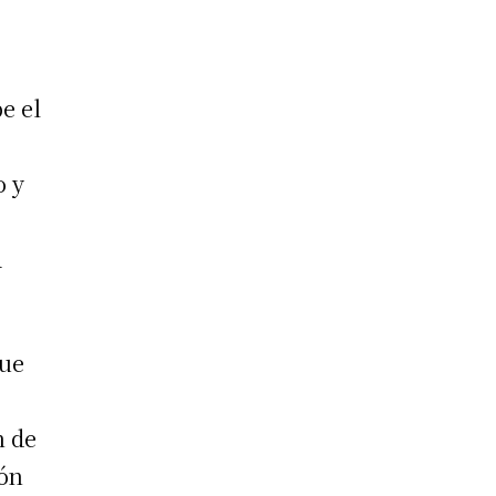
be el
o y
a
que
n de
ión