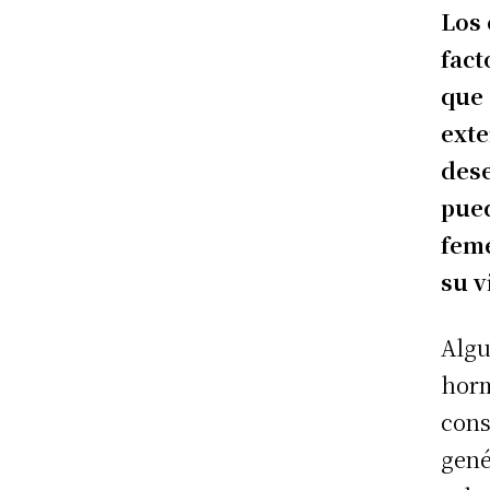
Los 
fact
que 
exte
dese
pued
feme
su v
Algu
horm
cons
gené