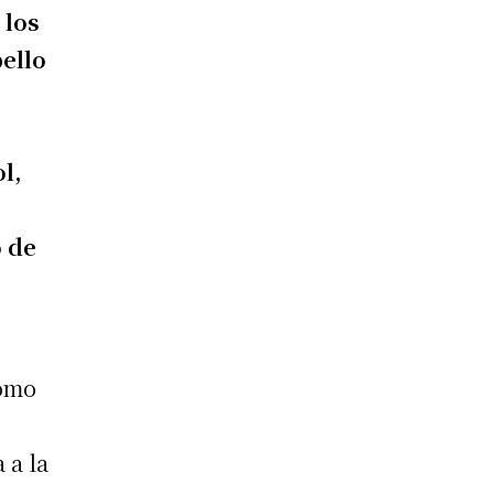
 los
bello
l,
o de
como
 a la