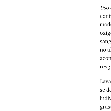
Uso 
conf
modo
oxíg
sang
no a
acon
resg
Lava
se d
indi
gras