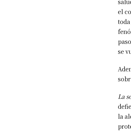
salu
el c
toda
fenó
paso
se v
Adem
sobr
La s
defi
la a
prot