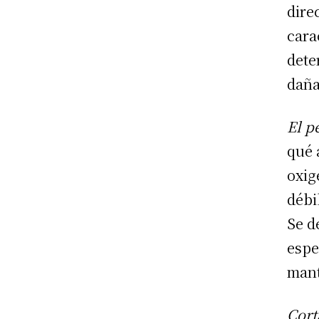
dire
cara
dete
daña
El p
qué 
oxig
débi
Se d
espe
mant
Cort