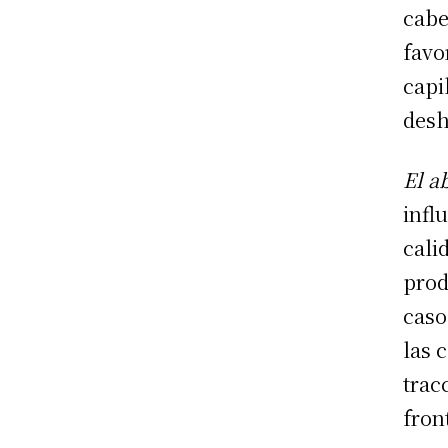
cabe
favo
capi
desh
El a
infl
cali
prod
caso
las 
trac
fron