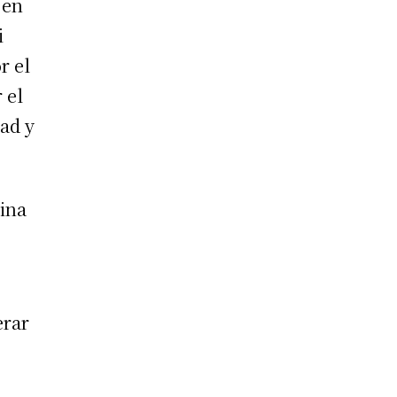
 en
i
r el
 el
dad y
nina
erar