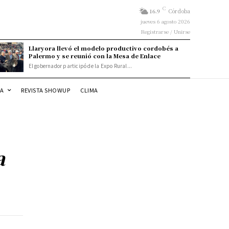
C
16.9
Córdoba
jueves 6 agosto 2026
Registrarse / Unirse
Llaryora llevó el modelo productivo cordobés a
Palermo y se reunió con la Mesa de Enlace
El gobernador participó de la Expo Rural...
DA
REVISTA SHOWUP
CLIMA
a