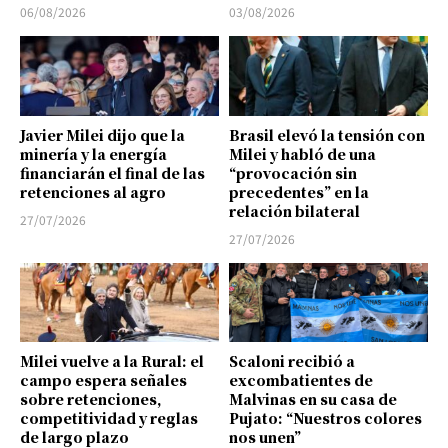
06/08/2026
03/08/2026
Javier Milei dijo que la
Brasil elevó la tensión con
minería y la energía
Milei y habló de una
financiarán el final de las
“provocación sin
retenciones al agro
precedentes” en la
relación bilateral
27/07/2026
27/07/2026
Milei vuelve a la Rural: el
Scaloni recibió a
campo espera señales
excombatientes de
sobre retenciones,
Malvinas en su casa de
competitividad y reglas
Pujato: “Nuestros colores
de largo plazo
nos unen”