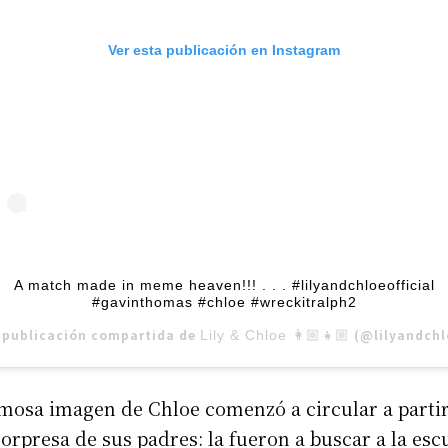
Ver esta publicación en Instagram
A match made in meme heaven!!! . . . #lilyandchloeofficial
#gavinthomas #chloe #wreckitralph2
 publicación compartida de
(@lilyandchloeofficial
Lily & Chloe 👩🏼👧🏼
mosa imagen de Chloe comenzó a circular a parti
orpresa de sus padres: la fueron a buscar a la esc