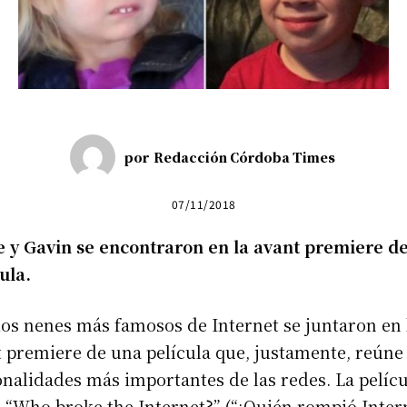
por
Redacción Córdoba Times
07/11/2018
e y Gavin se encontraron en la avant premiere d
cula.
os nenes más famosos de Internet se juntaron en 
 premiere de una película que, justamente, reúne 
nalidades más importantes de las redes. La pelícu
a “Who broke the Internet?” (“¿Quién rompió Inter