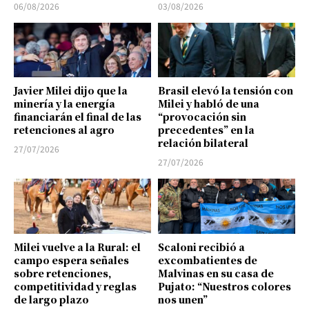
06/08/2026
03/08/2026
Javier Milei dijo que la
Brasil elevó la tensión con
minería y la energía
Milei y habló de una
financiarán el final de las
“provocación sin
retenciones al agro
precedentes” en la
relación bilateral
27/07/2026
27/07/2026
Milei vuelve a la Rural: el
Scaloni recibió a
campo espera señales
excombatientes de
sobre retenciones,
Malvinas en su casa de
competitividad y reglas
Pujato: “Nuestros colores
de largo plazo
nos unen”