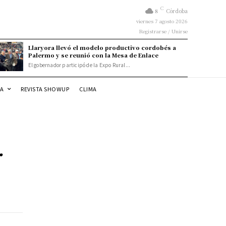
C
8
Córdoba
viernes 7 agosto 2026
Registrarse / Unirse
Llaryora llevó el modelo productivo cordobés a
Palermo y se reunió con la Mesa de Enlace
El gobernador participó de la Expo Rural...
DA
REVISTA SHOWUP
CLIMA
r