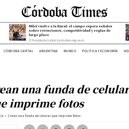
Milei vuelve a la Rural: el campo espera señales
sobre retenciones, competitividad y reglas de
largo plazo
El Presidente hablará este domingo en el...
CÓRDOBA CAPITAL
ARGENTINA
MUNDO
POLITICA Y ECONOMÍA
VI
ean una funda de celula
e imprime fotos
gía
Crean una funda de celular que imprime fotos