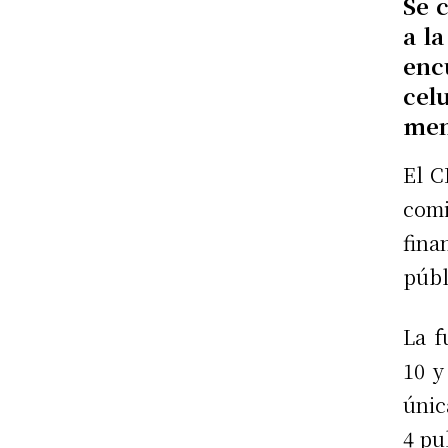
Se 
a l
enc
cel
men
El C
com
fina
públ
La f
10 y
únic
4 pu