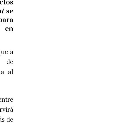
ctos
nt
se
para
s en
que a
a de
ta al
entre
rvirá
ás de