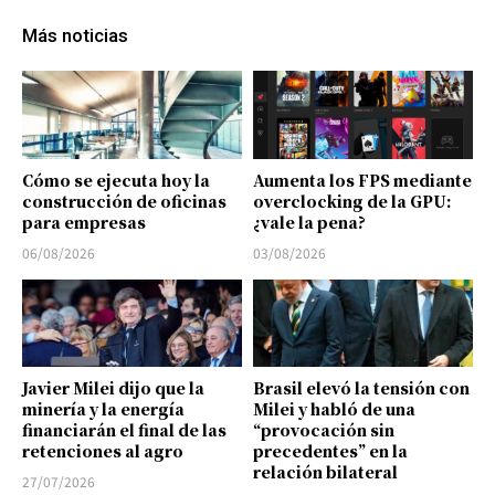
Más noticias
Cómo se ejecuta hoy la
Aumenta los FPS mediante
construcción de oficinas
overclocking de la GPU:
para empresas
¿vale la pena?
06/08/2026
03/08/2026
Javier Milei dijo que la
Brasil elevó la tensión con
minería y la energía
Milei y habló de una
financiarán el final de las
“provocación sin
retenciones al agro
precedentes” en la
relación bilateral
27/07/2026