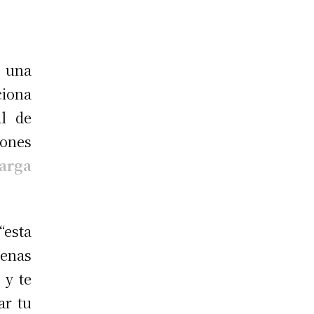
 una
ciona
l de
hones
arga
esta
tenas
 y te
ar tu