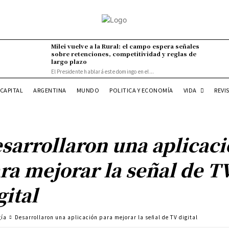
Milei vuelve a la Rural: el campo espera señales
sobre retenciones, competitividad y reglas de
largo plazo
El Presidente hablará este domingo en el...
VIDA
CAPITAL
ARGENTINA
MUNDO
POLITICA Y ECONOMÍA
REVI
sarrollaron una aplicac
ra mejorar la señal de T
gital
gía
Desarrollaron una aplicación para mejorar la señal de TV digital