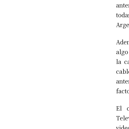
ante
toda
Arge
Adem
algo
la c
cabl
ante
fact
El 
Tele
vide