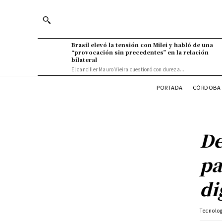
Brasil elevó la tensión con Milei y habló de una
“provocación sin precedentes” en la relación
bilateral
El canciller Mauro Vieira cuestionó con dureza...
PORTADA
CÓRDOBA 
De
pa
di
Tecnolo