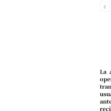
La
ope
tra
usu
ant
reci