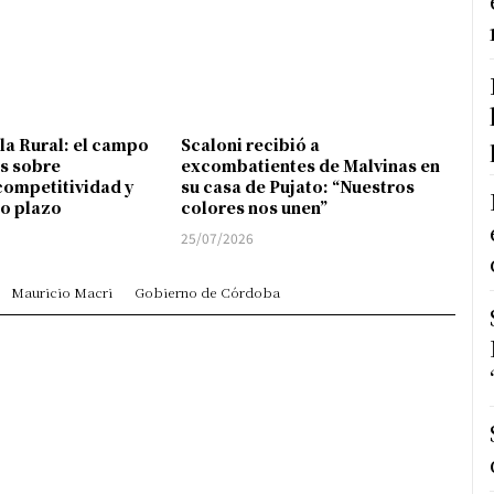
 la Rural: el campo
Scaloni recibió a
s sobre
excombatientes de Malvinas en
competitividad y
su casa de Pujato: “Nuestros
go plazo
colores nos unen”
25/07/2026
Mauricio Macri
Gobierno de Córdoba