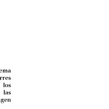
tema
rres
 los
 las
agen