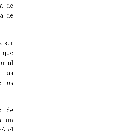
ta de
ta de
a ser
orque
or al
e las
e los
o de
có un
ró el