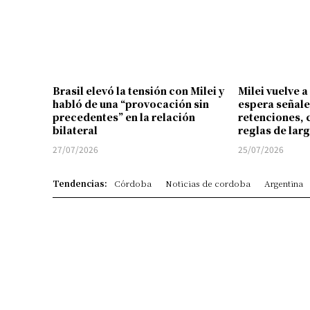
Brasil elevó la tensión con Milei y
Milei vuelve a
habló de una “provocación sin
espera señale
precedentes” en la relación
retenciones, 
bilateral
reglas de lar
27/07/2026
25/07/2026
Tendencias:
Córdoba
Noticias de cordoba
Argentina