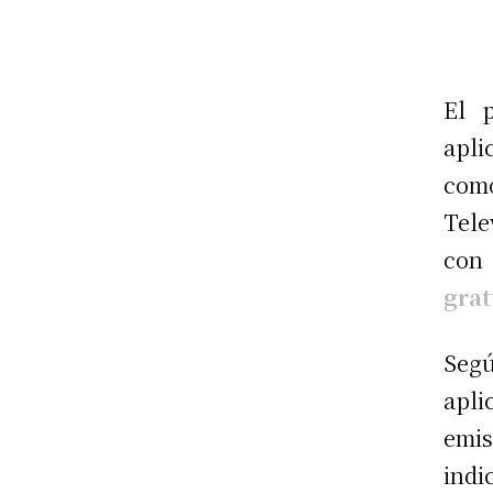
El 
apli
com
Tele
con
grat
Seg
apli
emis
indi