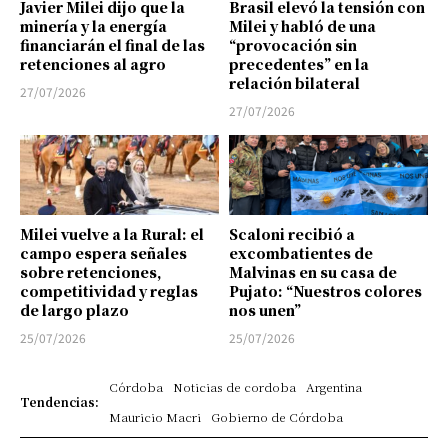
Javier Milei dijo que la
Brasil elevó la tensión con
minería y la energía
Milei y habló de una
financiarán el final de las
“provocación sin
retenciones al agro
precedentes” en la
relación bilateral
27/07/2026
27/07/2026
Milei vuelve a la Rural: el
Scaloni recibió a
campo espera señales
excombatientes de
sobre retenciones,
Malvinas en su casa de
competitividad y reglas
Pujato: “Nuestros colores
de largo plazo
nos unen”
25/07/2026
25/07/2026
Córdoba
Noticias de cordoba
Argentina
Tendencias:
Mauricio Macri
Gobierno de Córdoba