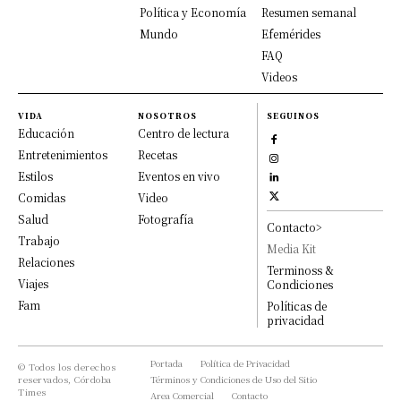
Política y Economía
Resumen semanal
Mundo
Efemérides
FAQ
Videos
VIDA
NOSOTROS
SEGUINOS
Educación
Centro de lectura
Entretenimientos
Recetas
Estilos
Eventos en vivo
Comidas
Video
Salud
Fotografía
Contacto>
Trabajo
Media Kit
Relaciones
Terminoss &
Viajes
Condiciones
Fam
Políticas de
privacidad
Portada
Política de Privacidad
© Todos los derechos
reservados, Córdoba
Términos y Condiciones de Uso del Sitio
Times
Area Comercial
Contacto