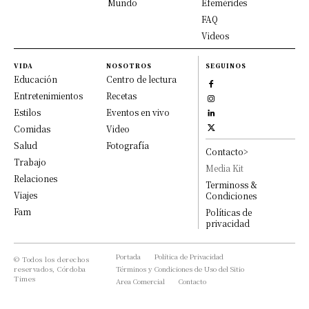
Mundo
Efemérides
FAQ
Videos
VIDA
NOSOTROS
SEGUINOS
Educación
Centro de lectura
Entretenimientos
Recetas
Estilos
Eventos en vivo
Comidas
Video
Salud
Fotografía
Contacto>
Trabajo
Media Kit
Relaciones
Terminoss &
Viajes
Condiciones
Fam
Políticas de
privacidad
Portada
Política de Privacidad
© Todos los derechos
reservados, Córdoba
Términos y Condiciones de Uso del Sitio
Times
Area Comercial
Contacto