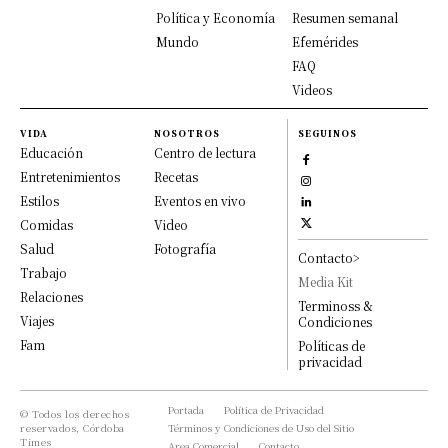
Política y Economía
Resumen semanal
Mundo
Efemérides
FAQ
Videos
VIDA
NOSOTROS
SEGUINOS
Educación
Centro de lectura
Entretenimientos
Recetas
Estilos
Eventos en vivo
Comidas
Video
Salud
Fotografía
Contacto>
Trabajo
Media Kit
Relaciones
Terminoss &
Viajes
Condiciones
Fam
Políticas de
privacidad
Portada
Política de Privacidad
© Todos los derechos
reservados, Córdoba
Términos y Condiciones de Uso del Sitio
Times
Area Comercial
Contacto