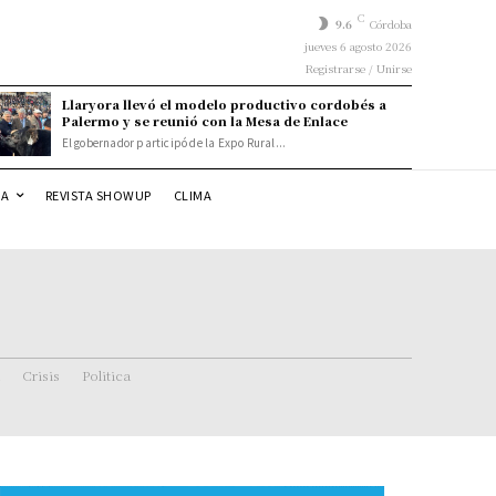
C
9.6
Córdoba
jueves 6 agosto 2026
Registrarse / Unirse
Llaryora llevó el modelo productivo cordobés a
Palermo y se reunió con la Mesa de Enlace
El gobernador participó de la Expo Rural...
DA
REVISTA SHOWUP
CLIMA
Crisis
Politica