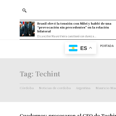
Brasil elevó la tensión con Milei y habló de una
“provocación sin precedentes” en la relación
bilateral
El canciller Mauro Vieira cuestionó con dureza...
PORTADA
ES
Tag:
Techint
Córdoba
Noticias de cordoba
Argentina
Mauricio Mac
Cuadernos: procesaron al CEO de Techin