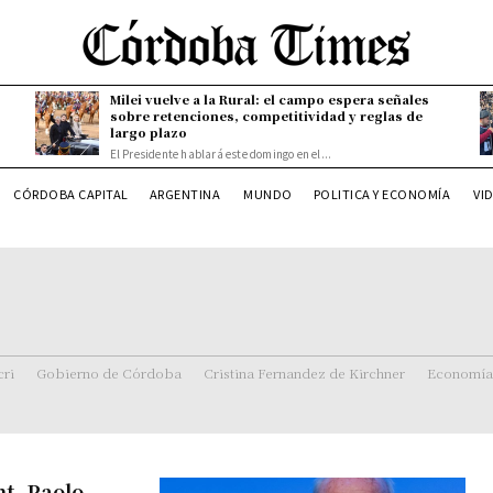
Milei vuelve a la Rural: el campo espera señales
sobre retenciones, competitividad y reglas de
largo plazo
El Presidente hablará este domingo en el...
CÓRDOBA CAPITAL
ARGENTINA
MUNDO
POLITICA Y ECONOMÍA
VI
ri
Gobierno de Córdoba
Cristina Fernandez de Kirchner
Economía
t, Paolo