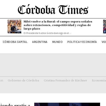
Milei vuelve a la Rural: el campo espera señales
sobre retenciones, competitividad y reglas de
largo plazo
El Presidente hablará este domingo en el...
CÓRDOBA CAPITAL
ARGENTINA
MUNDO
POLITICA Y ECONOMÍA
VI
ri
Gobierno de Córdoba
Cristina Fernandez de Kirchner
Economía
iendo gratis a