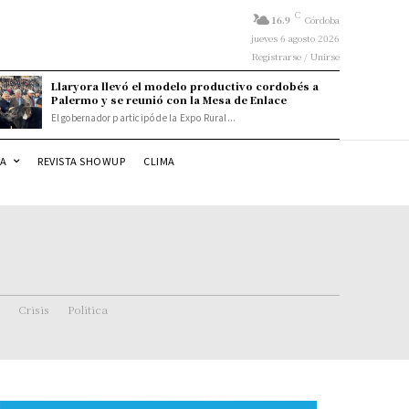
C
16.9
Córdoba
jueves 6 agosto 2026
Registrarse / Unirse
Llaryora llevó el modelo productivo cordobés a
Palermo y se reunió con la Mesa de Enlace
El gobernador participó de la Expo Rural...
DA
REVISTA SHOWUP
CLIMA
Crisis
Politica