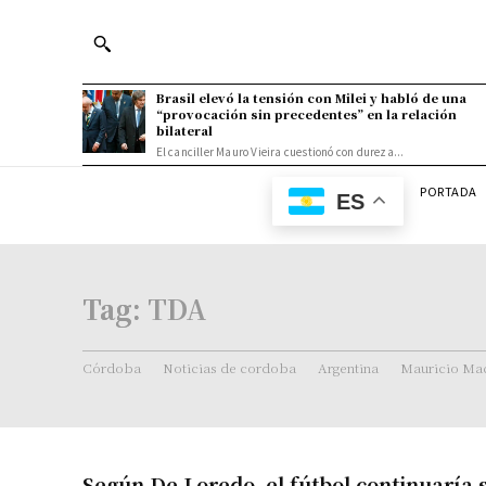
Brasil elevó la tensión con Milei y habló de una
“provocación sin precedentes” en la relación
bilateral
El canciller Mauro Vieira cuestionó con dureza...
PORTADA
ES
Tag:
TDA
Córdoba
Noticias de cordoba
Argentina
Mauricio Mac
Según De Loredo, el fútbol continuaría s