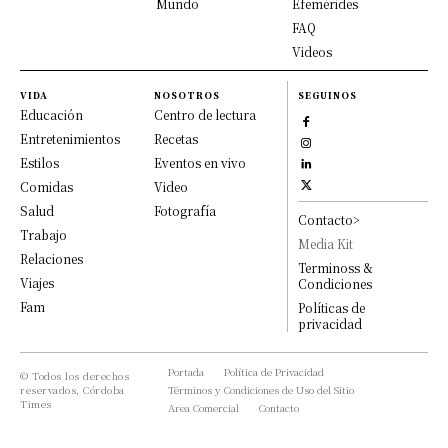
Mundo
Efemérides
FAQ
Videos
VIDA
NOSOTROS
SEGUINOS
Educación
Centro de lectura
Entretenimientos
Recetas
Estilos
Eventos en vivo
Comidas
Video
Salud
Fotografía
Contacto>
Trabajo
Media Kit
Relaciones
Terminoss &
Viajes
Condiciones
Fam
Políticas de
privacidad
Portada
Política de Privacidad
© Todos los derechos
reservados, Córdoba
Términos y Condiciones de Uso del Sitio
Times
Area Comercial
Contacto