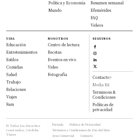
Política y Economía
Resumen semanal
Mundo
Efemérides
FAQ
Videos
VIDA
NOSOTROS
SEGUINOS
Educación
Centro de lectura
Entretenimientos
Recetas
Estilos
Eventos en vivo
Comidas
Video
Salud
Fotografía
Contacto>
Trabajo
Media Kit
Relaciones
Terminoss &
Viajes
Condiciones
Fam
Políticas de
privacidad
Portada
Política de Privacidad
© Todos los derechos
reservados, Córdoba
Términos y Condiciones de Uso del Sitio
Times
Area Comercial
Contacto