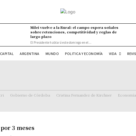
Milei vuelve a la Rural: el campo espera señales
sobre retenciones, competitividad y reglas de
largo plazo
El Presidente hablará este domingo en el...
VIDA
CAPITAL
ARGENTINA
MUNDO
POLITICA Y ECONOMÍA
REVI
ri
Gobierno de Córdoba
Cristina Fernandez de Kirchner
Economía
 por 3 meses