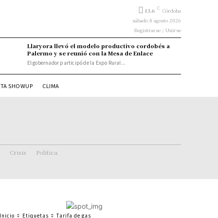
C
13.6
Córdoba
sábado 8 agosto 2026
Registrarse / Unirse
Llaryora llevó el modelo productivo cordobés a
Palermo y se reunió con la Mesa de Enlace
El gobernador participó de la Expo Rural...
STA SHOWUP
CLIMA
Crisis
Politica
Inicio
Etiquetas
Tarifa de gas