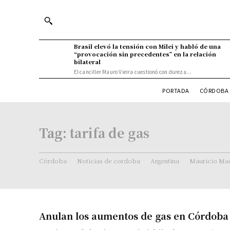
Brasil elevó la tensión con Milei y habló de una
“provocación sin precedentes” en la relación
bilateral
El canciller Mauro Vieira cuestionó con dureza...
PORTADA
CÓRDOBA 
Tag:
tarifa de gas
Córdoba
Noticias de cordoba
Argentina
Mauricio Mac
Anulan los aumentos de gas en Córdoba