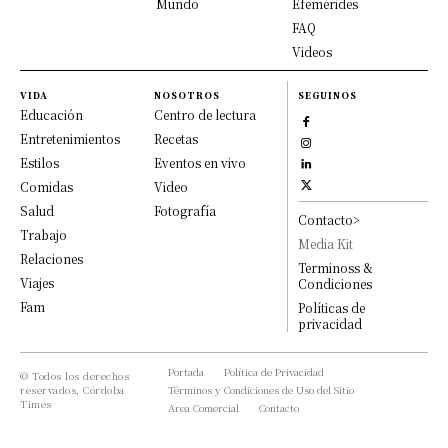
Mundo
Efemérides
FAQ
Videos
VIDA
NOSOTROS
SEGUINOS
Educación
Centro de lectura
Entretenimientos
Recetas
Estilos
Eventos en vivo
Comidas
Video
Salud
Fotografía
Contacto>
Trabajo
Media Kit
Relaciones
Terminoss &
Viajes
Condiciones
Fam
Políticas de
privacidad
Portada
Política de Privacidad
© Todos los derechos
reservados, Córdoba
Términos y Condiciones de Uso del Sitio
Times
Area Comercial
Contacto