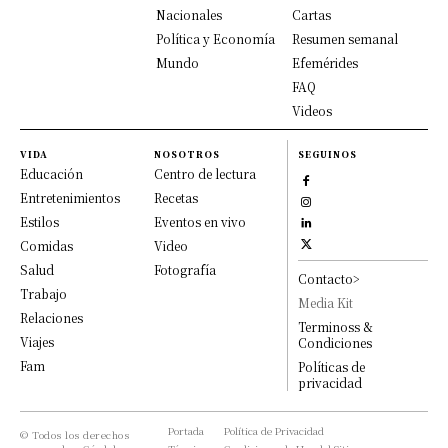
Nacionales
Cartas
Política y Economía
Resumen semanal
Mundo
Efemérides
FAQ
Videos
VIDA
NOSOTROS
SEGUINOS
Educación
Centro de lectura
Entretenimientos
Recetas
Estilos
Eventos en vivo
Comidas
Video
Salud
Fotografía
Contacto>
Trabajo
Media Kit
Relaciones
Terminoss &
Viajes
Condiciones
Fam
Políticas de
privacidad
Portada
Política de Privacidad
© Todos los derechos