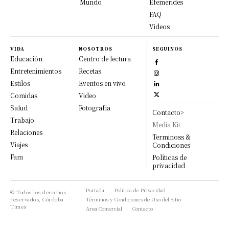
Mundo
Efemérides
FAQ
Videos
VIDA
NOSOTROS
SEGUINOS
Educación
Centro de lectura
Entretenimientos
Recetas
Estilos
Eventos en vivo
Comidas
Video
Salud
Fotografía
Contacto>
Trabajo
Media Kit
Relaciones
Terminoss &
Viajes
Condiciones
Fam
Políticas de
privacidad
Portada
Política de Privacidad
© Todos los derechos
reservados, Córdoba
Términos y Condiciones de Uso del Sitio
Times
Area Comercial
Contacto