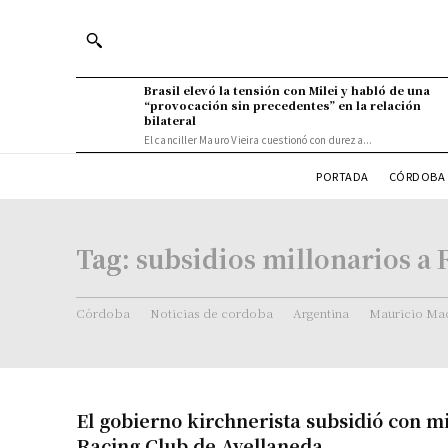
Brasil elevó la tensión con Milei y habló de una
“provocación sin precedentes” en la relación
bilateral
El canciller Mauro Vieira cuestionó con dureza...
PORTADA
CÓRDOBA 
Tag:
subsidios millonarios a 
Córdoba
Noticias de cordoba
Argentina
Mauricio Mac
El gobierno kirchnerista subsidió con mi
Racing Club de Avellaneda