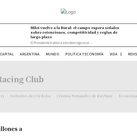
Milei vuelve a la Rural: el campo espera señales
sobre retenciones, competitividad y reglas de
largo plazo
El Presidente hablará este domingo en el...
VIDA
CAPITAL
ARGENTINA
MUNDO
POLITICA Y ECONOMÍA
REVI
Racing Club
ri
Gobierno de Córdoba
Cristina Fernandez de Kirchner
Economía
llones a