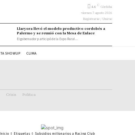
C
4.6
Córdoba
viernes 7 agosto 2026
Registrarse / Unirse
Llaryora llevó el modelo productivo cordobés a
Palermo y se reunió con la Mesa de Enlace
El gobernador participó de la Expo Rural...
STA SHOWUP
CLIMA
Crisis
Politica
Inicio
Etiquetas
Subsidios millonarios a Racing Club