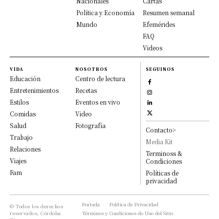
Nacionales
Cartas
Política y Economía
Resumen semanal
Mundo
Efemérides
FAQ
Videos
VIDA
NOSOTROS
SEGUINOS
Educación
Centro de lectura
Entretenimientos
Recetas
Estilos
Eventos en vivo
Comidas
Video
Salud
Fotografía
Contacto>
Trabajo
Media Kit
Relaciones
Terminoss &
Viajes
Condiciones
Fam
Políticas de
privacidad
Portada
Política de Privacidad
© Todos los derechos
reservados, Córdoba
Términos y Condiciones de Uso del Sitio