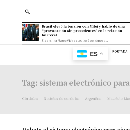
Brasil elevó la tensión con Milei y habló de una
“provocación sin precedentes” en la relación
bilateral
El canciller Mauro Vieira cuestionó con dureza...
PORTADA
ES
Tag:
sistema electrónico para
Córdoba
Noticias de cordoba
Argentina
Mauricio Mac
Debuta el sistema electrónico para cieg