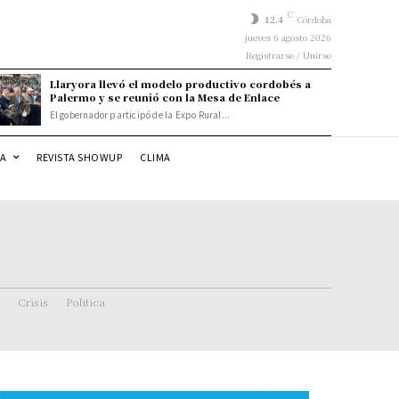
C
12.4
Córdoba
jueves 6 agosto 2026
Registrarse / Unirse
Llaryora llevó el modelo productivo cordobés a
Palermo y se reunió con la Mesa de Enlace
El gobernador participó de la Expo Rural...
DA
REVISTA SHOWUP
CLIMA
Crisis
Politica