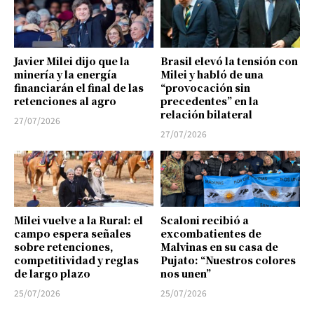
Javier Milei dijo que la
Brasil elevó la tensión con
minería y la energía
Milei y habló de una
financiarán el final de las
“provocación sin
retenciones al agro
precedentes” en la
relación bilateral
27/07/2026
27/07/2026
Milei vuelve a la Rural: el
Scaloni recibió a
campo espera señales
excombatientes de
sobre retenciones,
Malvinas en su casa de
competitividad y reglas
Pujato: “Nuestros colores
de largo plazo
nos unen”
25/07/2026
25/07/2026