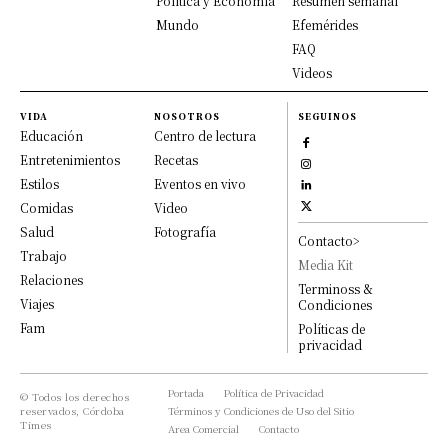
Política y Economía
Resumen semanal
Mundo
Efemérides
FAQ
Videos
VIDA
NOSOTROS
SEGUINOS
Educación
Centro de lectura
Entretenimientos
Recetas
Estilos
Eventos en vivo
Comidas
Video
Salud
Fotografía
Contacto>
Trabajo
Media Kit
Relaciones
Terminoss &
Viajes
Condiciones
Fam
Políticas de
privacidad
Portada
Política de Privacidad
© Todos los derechos
reservados, Córdoba
Términos y Condiciones de Uso del Sitio
Times
Area Comercial
Contacto