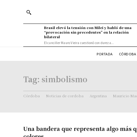
Brasil elevó la tensión con Milei y habló de una
“provocación sin precedentes” en la relación
bilateral
El canciller Mauro Vieira cuestionó con dureza...
PORTADA
CÓRDOBA 
Tag:
simbolismo
Córdoba
Noticias de cordoba
Argentina
Mauricio Mac
Una bandera que representa algo más q
colores