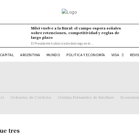
Milei vuelve a la Rural: el campo espera señales
sobre retenciones, competitividad y reglas de
largo plazo
El Presidente hablará este domingo en el...
VIDA
CAPITAL
ARGENTINA
MUNDO
POLITICA Y ECONOMÍA
REVI
ri
Gobierno de Córdoba
Cristina Fernandez de Kirchner
Economía
ue tres