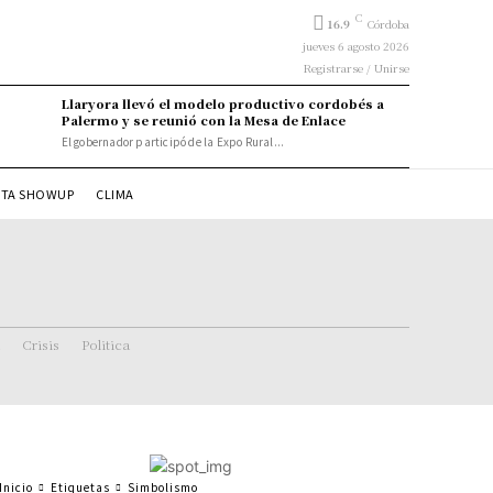
C
16.9
Córdoba
jueves 6 agosto 2026
Registrarse / Unirse
Llaryora llevó el modelo productivo cordobés a
Palermo y se reunió con la Mesa de Enlace
El gobernador participó de la Expo Rural...
STA SHOWUP
CLIMA
Crisis
Politica
Inicio
Etiquetas
Simbolismo