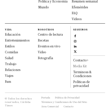
Política y Economía
Resumen semanal
Mundo
Efemérides
FAQ
Videos
VIDA
NOSOTROS
SEGUINOS
Educación
Centro de lectura
Entretenimientos
Recetas
Estilos
Eventos en vivo
Comidas
Video
Salud
Fotografía
Contacto>
Trabajo
Media Kit
Relaciones
Terminoss &
Viajes
Condiciones
Fam
Políticas de
privacidad
Portada
Política de Privacidad
© Todos los derechos
reservados, Córdoba
Términos y Condiciones de Uso del Sitio
Times
Area Comercial
Contacto