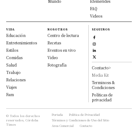
Mundo
Efemérides
FAQ
Videos
VIDA
NOSOTROS
SEGUINOS
Educación
Centro de lectura
Entretenimientos
Recetas
Estilos
Eventos en vivo
Comidas
Video
Salud
Fotografía
Contacto>
Trabajo
Media Kit
Relaciones
Terminoss &
Viajes
Condiciones
Fam
Políticas de
privacidad
Portada
Política de Privacidad
© Todos los derechos
reservados, Córdoba
Términos y Condiciones de Uso del Sitio
Times
Area Comercial
Contacto