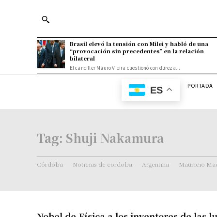
Brasil elevó la tensión con Milei y habló de una
“provocación sin precedentes” en la relación
bilateral
El canciller Mauro Vieira cuestionó con dureza...
PORTADA
ES
Tag:
Shuji Nakamura
Córdoba
Noticias de cordoba
Argentina
Mauricio Mac
Nobel de Física a los inventores de las l