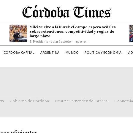
Milei vuelve a la Rural: el campo espera señales
sobre retenciones, competitividad y reglas de
largo plazo
El Presidente hablará este domingo en el...
CÓRDOBA CAPITAL
ARGENTINA
MUNDO
POLITICA Y ECONOMÍA
VI
ri
Gobierno de Córdoba
Cristina Fernandez de Kirchner
Economía
uces eficientes