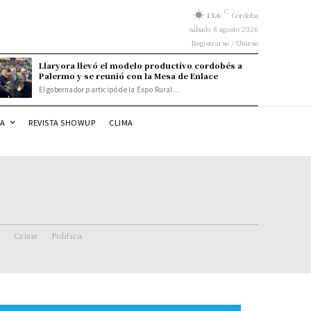
C
13.6
Córdoba
sábado 8 agosto 2026
Registrarse / Unirse
Llaryora llevó el modelo productivo cordobés a
Palermo y se reunió con la Mesa de Enlace
El gobernador participó de la Expo Rural...
DA
REVISTA SHOWUP
CLIMA
Crisis
Politica