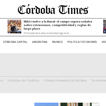
Milei vuelve a la Rural: el campo espera señales
sobre retenciones, competitividad y reglas de
largo plazo
El Presidente hablará este domingo en el...
CÓRDOBA CAPITAL
ARGENTINA
MUNDO
POLITICA Y ECONOMÍA
VI
ri
Gobierno de Córdoba
Cristina Fernandez de Kirchner
Economía