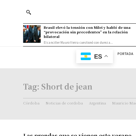
Brasil elevó la tensión con Milei y habló de una
“provocación sin precedentes” en la relación
bilateral
El canciller Mauro Vieira cuestionó con dureza...
PORTADA
ES
Tag:
Short de jean
Córdoba
Noticias de cordoba
Argentina
Mauricio Mac
Las prendas que se vienen este verano