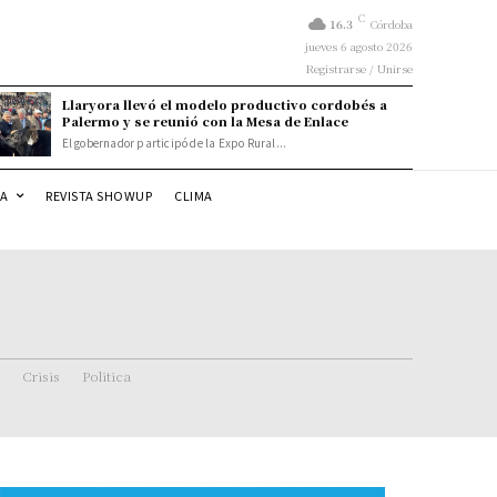
C
16.3
Córdoba
jueves 6 agosto 2026
Registrarse / Unirse
Llaryora llevó el modelo productivo cordobés a
Palermo y se reunió con la Mesa de Enlace
El gobernador participó de la Expo Rural...
DA
REVISTA SHOWUP
CLIMA
Crisis
Politica