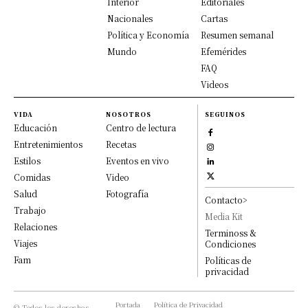
Interior
Editoriales
Nacionales
Cartas
Política y Economía
Resumen semanal
Mundo
Efemérides
FAQ
Videos
VIDA
NOSOTROS
SEGUINOS
Educación
Centro de lectura
Entretenimientos
Recetas
Estilos
Eventos en vivo
Comidas
Video
Salud
Fotografía
Contacto>
Trabajo
Media Kit
Relaciones
Terminoss &
Viajes
Condiciones
Fam
Políticas de
privacidad
Portada
Política de Privacidad
© Todos los derechos