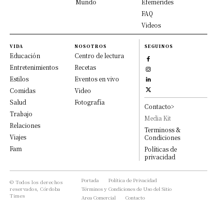
Mundo
Efemérides
FAQ
Videos
VIDA
NOSOTROS
SEGUINOS
Educación
Centro de lectura
Entretenimientos
Recetas
Estilos
Eventos en vivo
Comidas
Video
Salud
Fotografía
Contacto>
Trabajo
Media Kit
Relaciones
Terminoss &
Viajes
Condiciones
Fam
Políticas de
privacidad
Portada
Política de Privacidad
© Todos los derechos
reservados, Córdoba
Términos y Condiciones de Uso del Sitio
Times
Area Comercial
Contacto