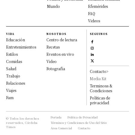
Mundo
Efemérides
FAQ
Videos
VIDA
NOSOTROS
SEGUINOS
Educación
Centro de lectura
Entretenimientos
Recetas
Estilos
Eventos en vivo
Comidas
Video
Salud
Fotografía
Contacto>
Trabajo
Media Kit
Relaciones
Terminoss &
Viajes
Condiciones
Fam
Políticas de
privacidad
Portada
Política de Privacidad
© Todos los derechos
reservados, Córdoba
Términos y Condiciones de Uso del Sitio
Times
Area Comercial
Contacto