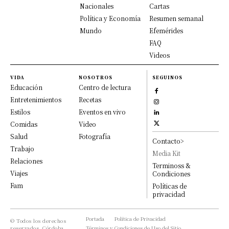
Nacionales
Cartas
Política y Economía
Resumen semanal
Mundo
Efemérides
FAQ
Videos
VIDA
NOSOTROS
SEGUINOS
Educación
Centro de lectura
Entretenimientos
Recetas
Estilos
Eventos en vivo
Comidas
Video
Salud
Fotografía
Contacto>
Trabajo
Media Kit
Relaciones
Terminoss &
Viajes
Condiciones
Fam
Políticas de
privacidad
Portada
Política de Privacidad
© Todos los derechos
reservados, Córdoba
Términos y Condiciones de Uso del Sitio