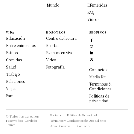
Mundo
Efemérides
FAQ
Videos
VIDA
NOSOTROS
SEGUINOS
Educación
Centro de lectura
Entretenimientos
Recetas
Estilos
Eventos en vivo
Comidas
Video
Salud
Fotografía
Contacto>
Trabajo
Media Kit
Relaciones
Terminoss &
Viajes
Condiciones
Fam
Políticas de
privacidad
Portada
Política de Privacidad
© Todos los derechos
reservados, Córdoba
Términos y Condiciones de Uso del Sitio
Times
Area Comercial
Contacto