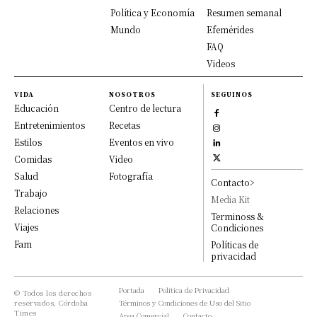
Política y Economía
Resumen semanal
Mundo
Efemérides
FAQ
Videos
VIDA
NOSOTROS
SEGUINOS
Educación
Centro de lectura
Entretenimientos
Recetas
Estilos
Eventos en vivo
Comidas
Video
Salud
Fotografía
Contacto>
Trabajo
Media Kit
Relaciones
Terminoss &
Viajes
Condiciones
Fam
Políticas de
privacidad
Portada
Política de Privacidad
© Todos los derechos
reservados, Córdoba
Términos y Condiciones de Uso del Sitio
Times
Area Comercial
Contacto