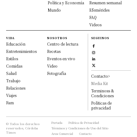
Política y Economía
Resumen semanal
Mundo
Efemérides
FAQ
Videos
VIDA
NOSOTROS
SEGUINOS
Educación
Centro de lectura
Entretenimientos
Recetas
Estilos
Eventos en vivo
Comidas
Video
Salud
Fotografía
Contacto>
Trabajo
Media Kit
Relaciones
Terminoss &
Viajes
Condiciones
Fam
Políticas de
privacidad
Portada
Política de Privacidad
© Todos los derechos
reservados, Córdoba
Términos y Condiciones de Uso del Sitio
Times
Area Comercial
Contacto