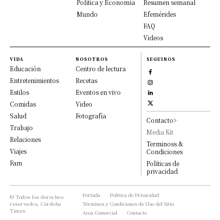
Política y Economía
Resumen semanal
Mundo
Efemérides
FAQ
Videos
VIDA
NOSOTROS
SEGUINOS
Educación
Centro de lectura
Entretenimientos
Recetas
Estilos
Eventos en vivo
Comidas
Video
Salud
Fotografía
Contacto>
Trabajo
Media Kit
Relaciones
Terminoss &
Viajes
Condiciones
Fam
Políticas de
privacidad
Portada
Política de Privacidad
© Todos los derechos
reservados, Córdoba
Términos y Condiciones de Uso del Sitio
Times
Area Comercial
Contacto