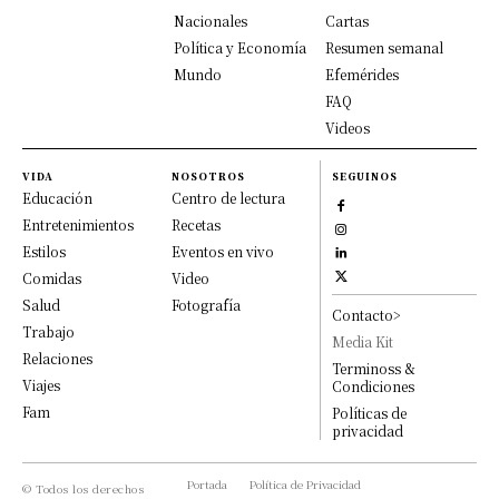
Nacionales
Cartas
Política y Economía
Resumen semanal
Mundo
Efemérides
FAQ
Videos
VIDA
NOSOTROS
SEGUINOS
Educación
Centro de lectura
Entretenimientos
Recetas
Estilos
Eventos en vivo
Comidas
Video
Salud
Fotografía
Contacto>
Trabajo
Media Kit
Relaciones
Terminoss &
Viajes
Condiciones
Fam
Políticas de
privacidad
Portada
Política de Privacidad
© Todos los derechos