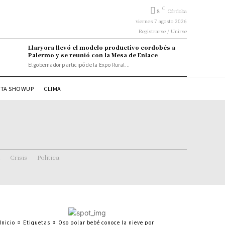
C
8
Córdoba
viernes 7 agosto 2026
Registrarse / Unirse
Llaryora llevó el modelo productivo cordobés a
Palermo y se reunió con la Mesa de Enlace
El gobernador participó de la Expo Rural...
STA SHOWUP
CLIMA
Crisis
Politica
Inicio
Etiquetas
Oso polar bebé conoce la nieve por