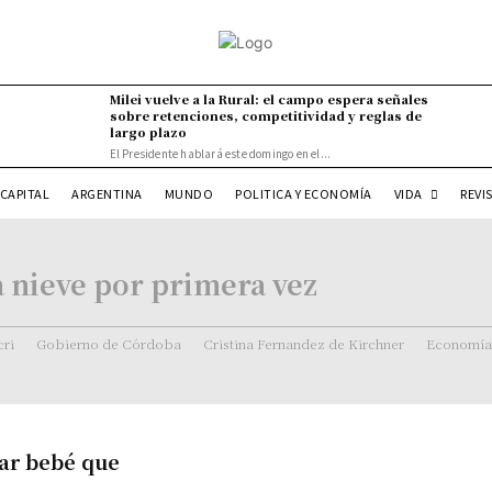
Milei vuelve a la Rural: el campo espera señales
sobre retenciones, competitividad y reglas de
largo plazo
El Presidente hablará este domingo en el...
VIDA
CAPITAL
ARGENTINA
MUNDO
POLITICA Y ECONOMÍA
REVI
a nieve por primera vez
ri
Gobierno de Córdoba
Cristina Fernandez de Kirchner
Economía
lar bebé que