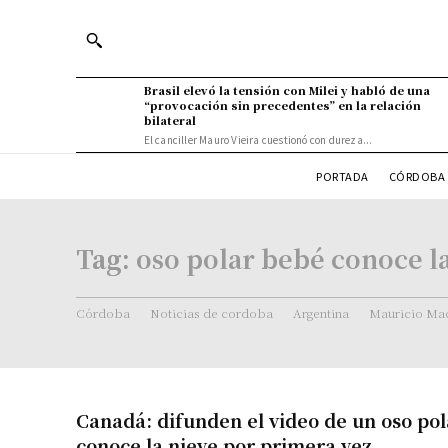
Brasil elevó la tensión con Milei y habló de una
“provocación sin precedentes” en la relación
bilateral
El canciller Mauro Vieira cuestionó con dureza...
PORTADA
CÓRDOBA 
Tag:
oso polar bebé conoce l
Córdoba
Noticias de cordoba
Argentina
Mauricio Mac
Canadá: difunden el video de un oso po
conoce la nieve por primera vez