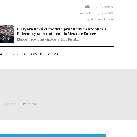
C
22.7
Córdoba
miércoles 5 agosto 2026
Registrarse / Unirse
Llaryora llevó el modelo productivo cordobés a
Palermo y se reunió con la Mesa de Enlace
El gobernador participó de la Expo Rural...
DA
REVISTA SHOWUP
CLIMA
Crisis
Politica