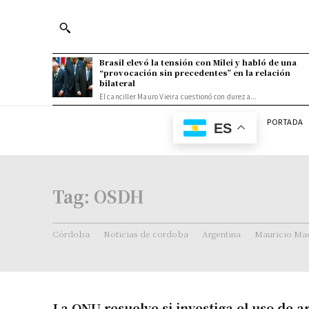
Brasil elevó la tensión con Milei y habló de una
“provocación sin precedentes” en la relación
bilateral
El canciller Mauro Vieira cuestionó con dureza...
PORTADA
ES
Tag:
OSDH
Córdoba
Noticias de cordoba
Argentina
Mauricio Mac
La ONU resuelve si investiga el uso de 