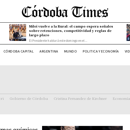
Milei vuelve a la Rural: el campo espera señales
sobre retenciones, competitividad y reglas de
largo plazo
El Presidente hablará este domingo en el...
CÓRDOBA CAPITAL
ARGENTINA
MUNDO
POLITICA Y ECONOMÍA
VI
ri
Gobierno de Córdoba
Cristina Fernandez de Kirchner
Economía
armas químicas