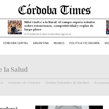
Milei vuelve a la Rural: el campo espera señales
sobre retenciones, competitividad y reglas de
largo plazo
El Presidente hablará este domingo en el...
CÓRDOBA CAPITAL
ARGENTINA
MUNDO
POLITICA Y ECONOMÍA
VI
 la Salud
ri
Gobierno de Córdoba
Cristina Fernandez de Kirchner
Economía
Inodoro?