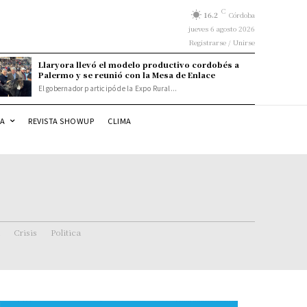
C
16.2
Córdoba
jueves 6 agosto 2026
Registrarse / Unirse
Llaryora llevó el modelo productivo cordobés a
Palermo y se reunió con la Mesa de Enlace
El gobernador participó de la Expo Rural...
DA
REVISTA SHOWUP
CLIMA
Crisis
Politica