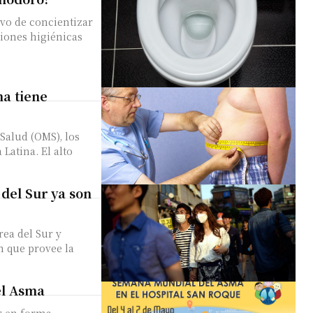
ivo de concientizar
ciones higiénicas
na tiene
Salud (OMS), los
. El alto
 del Sur ya son
ea del Sur y
n que provee la
el Asma
r en forma