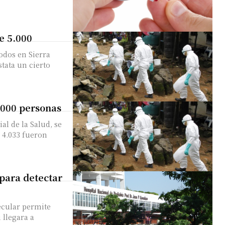
e 5.000
odos en Sierra
tata un cierto
.000 personas
l de la Salud, se
s 4.033 fueron
para detectar
ecular permite
 llegara a