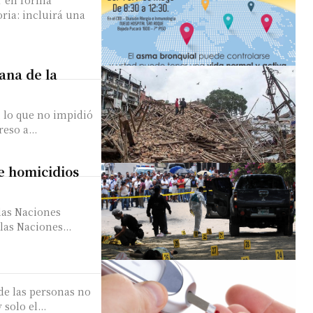
oria: incluirá una
ana de la
 lo que no impidió
eso a...
de homicidios
las Naciones
las Naciones...
 de las personas no
solo el...