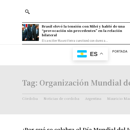
Brasil elevó la tensión con Milei y habló de una
“provocación sin precedentes” en la relación
bilateral
El canciller Mauro Vieira cuestionó con dureza...
PORTADA
ES
Tag:
Organización Mundial de
Córdoba
Noticias de cordoba
Argentina
Mauricio Mac
¿Por qué se celebra el Día Mundial del 