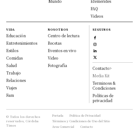
Mundo
Efemérides
FAQ
Videos
VIDA
NOSOTROS
SEGUINOS
Educación
Centro de lectura
Entretenimientos
Recetas
Estilos
Eventos en vivo
Comidas
Video
Salud
Fotografía
Contacto>
Trabajo
Media Kit
Relaciones
Terminoss &
Viajes
Condiciones
Fam
Políticas de
privacidad
Portada
Política de Privacidad
© Todos los derechos
reservados, Córdoba
Términos y Condiciones de Uso del Sitio
Times
Area Comercial
Contacto