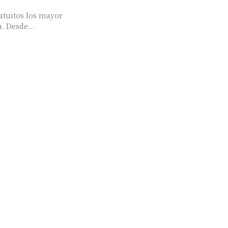
ratuitos los mayor
de 18 años, de lunes a viernes en Pabellón Argentina. Desde...