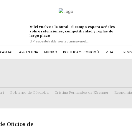
Milei vuelve a la Rural: el campo espera señales
sobre retenciones, competitividad y reglas de
largo plazo
El Presidente hablará este domingo en el...
VIDA
CAPITAL
ARGENTINA
MUNDO
POLITICA Y ECONOMÍA
REVI
ri
Gobierno de Córdoba
Cristina Fernandez de Kirchner
Economía
de Oficios de