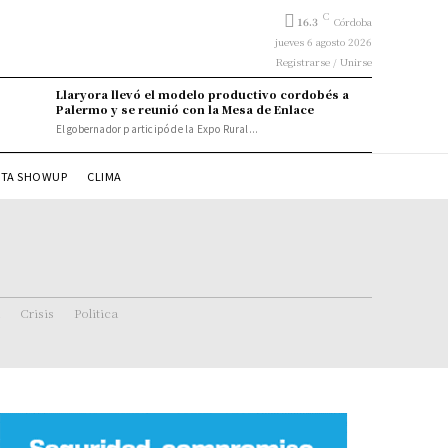
C
16.3
Córdoba
jueves 6 agosto 2026
Registrarse / Unirse
Llaryora llevó el modelo productivo cordobés a
Palermo y se reunió con la Mesa de Enlace
El gobernador participó de la Expo Rural...
STA SHOWUP
CLIMA
Crisis
Politica