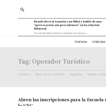
Brasil elevó la tensión con Milei y habló de una
“provocación sin precedentes” en la relación
bilateral
El canciller Mauro Vieira cuestionó con dureza...
PORTADA
CÓRDOBA 
Tag:
Operador Turístico
Córdoba
Noticias de cordoba
Argentina
Mauricio Mac
Abren las inscripciones para la Escuela 
la UNC